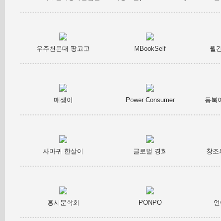
우주천문대 팡고고
MBookSelf
월간
매생이
Power Consumer
동북
사마귀 한살이
글로벌 경희
창조
홍시문학회
PONPO
언