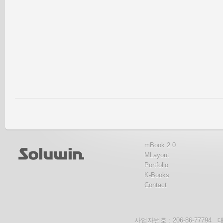
mBook 2.0
MLayout
Portfolio
K-Books
Contact
사업자번호 : 206-86-777