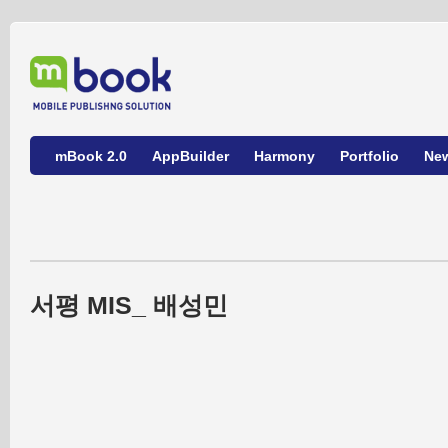
mBook 2.0
AppBuilder
Harmony
Portfolio
Ne
서평 MIS_ 배성민